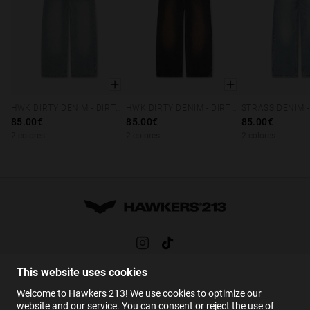
HWK DIRTY DENIM - DIRTY LIGHT BLUE
HWK DIRTY DENIM - DIRTY BROWN
XS
S
M
L
XL
XS
S
M
L
XL
XS
S
M
85.00€
85.00€
85.00€
2 colores
2 colores
2 colores
This website uses cookies
AYUDA
Welcome to Hawkers 213! We use cookies to optimize our
FAQs
website and our service. You can consent or reject the use of