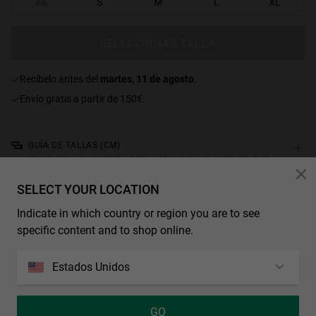
XS
S
M
L
XL
SELECCIONAR TALLA
recíbelo antes del
martes, 11 de agosto
.
Envío gratis a partir de 150€.
+
GUÍA DE TALLAS (CM)
Modelo (hombre): talla M - 1,89m. Modelo (mujer): talla M - 1,79m.
SELECT YOUR LOCATION
CARACTERÍSTICAS
Indicate in which country or region you are to see
Pantalón vaquero de corte holgado en azul claro con logo
specific content and to shop online.
HAWKERS en pedrería tipo diamante en la parte delantera y
etiqueta en la parte trasera con pedrería a juego.
Estados Unidos
Tejido vaquero de 14–16 oz
100% algodón
GO