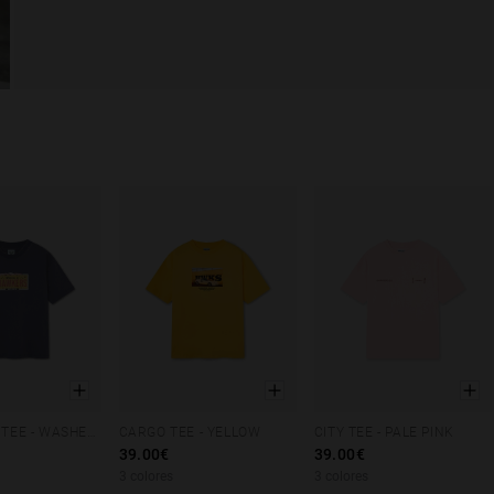
FAST CARS TEE - WASHED NAVY
CARGO TEE - YELLOW
CITY TEE - PALE PINK
M
L
XL
XS
S
M
L
XL
XS
S
M
L
XL
39.00€
39.00€
3 colores
3 colores