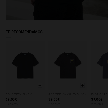
TE RECOMENDAMOS
BOLD TEE - BLACK
GAS TEE - WASHED BLACK
XS
S
M
L
XL
XS
S
M
L
XL
XS
S
39.00€
39.00€
39.00€
3 colores
2 colores
2 colores