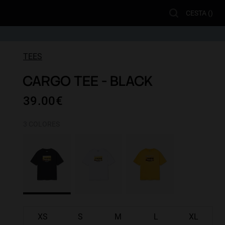
CESTA (
)
TEES
CARGO TEE - BLACK
39.00€
3 COLORES
XS
S
M
L
XL