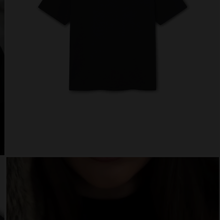
 website uses cookies
es are small text files that can be used by websites to make a user's experienc
ent.
w states that we can store cookies on your device if they are strictly necessary 