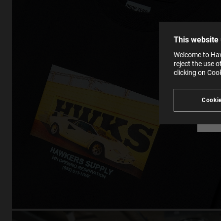
the op
This 
that 
You c
This website
websi
SE
Learn
Welcome to Haw
in our
reject the use 
Ind
Pleas
clicking on Coo
see
Cookie