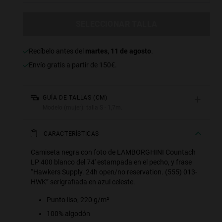
SELECCIONAR TALLA
recíbelo antes del
martes, 11 de agosto
.
Envío gratis a partir de 150€.
+
GUÍA DE TALLAS (CM)
Modelo (mujer): talla S - 1,7m.
CARACTERÍSTICAS
Camiseta negra con foto de LAMBORGHINI Countach
LP 400 blanco del 74' estampada en el pecho, y frase
“Hawkers Supply. 24h open/no reservation. (555) 013-
HWK” serigrafiada en azul celeste.
Punto liso, 220 g/m²
100% algodón