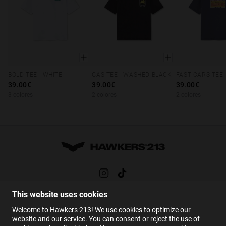
BOLD TEE - WHITE
GAS TEE - WASHED BLACK
XS
S
M
L
XL
XS
S
M
L
XL
XS
S
M
39.00€
39.00€
39.00€
3 colores
2 colores
2 colores
This website uses cookies
AYUDA
Welcome to Hawkers 213! We use cookies to optimize our
FAQs
website and our service. You can consent or reject the use of