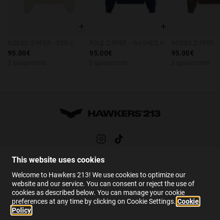
Λακωνίας, Λευκάδας, Κέρκυρας, Ζακύνθου, Κεφαλληνιάς,
Λασιθίου:
Παράλαβέ το σε 3-6 εργάσιμες ημέρες.
Παρακολούθησε την παραγγελία σου σε πραγματικό χρόνο.
RODEO ZIPPER - ECRU
POLE ZIPPER - WASHED NAVY
RODEO ZIPPER 
XS
S
M
L
XL
XS
S
M
L
XL
XS
S
M
Δωρεάν από 150€.
95.00€
95.00€
95.00€
2 χρωματιστά
2 χρωματιστά
2 χρωματιστά
This website uses cookies
ΒΟΗΘΕΙΑ
Welcome to Hawkers 213! We use cookies to optimize our
FAQs
website and our service. You can consent or reject the use of
cookies as described below. You can manage your cookie
ΕΠΙΚΟΙΝΩΝΙΑ
preferences at any time by clicking on Cookie Settings.
Cookie
Policy