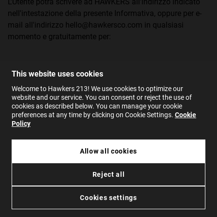
L'Utente potrà scrivere ad HAWKERS all'indirizzo indicato
nell'intestazione della presente Informativa, oppure per e-
mail all'indirizzo hello@hawkersco.com in qualsiasi
momento e gratuitamente per:
Revocare i consensi forniti.
This website uses cookies
Welcome to Hawkers 213! We use cookies to optimize our
website and our service. You can consent or reject the use of
Ottenere la conferma del trattamento dei propri dati
cookies as described below. You can manage your cookie
personali da parte di HAWKERS.
preferences at any time by clicking on Cookie Settings.
Cookie
Policy
Accedere ai propri dati personali.
Allow all cookies
Rettificare i dati inesatti o incompleti.
Reject all
Cookies settings
Richiedere la cancellazione dei propri dati quando, ad
esempio, i dati non sono più necessari per le finalità