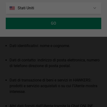
mostrato interesse.
Stati Uniti
Dati di navigazione.
GO
5.7. Dati forniti tramite il Chat ONLINE:
Dati identificativi: nome e cognome.
Dati di contatto: indirizzo di posta elettronica, numero
di telefono direzione di posta postal.
Dati di transazione di beni e servizi in HAWKERS:
prodotti e servizio acquistati o su cui l'Utente mostra
interesse.
Altri dati forniti dall'Utente tramite la Chat ONLINE.