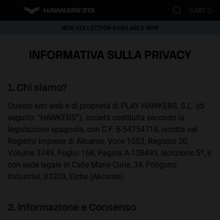
Nota:
CART (
)
questo
sito
NEW COLLECTION AVAILABLE NOW
Web
This website uses cookies
WORLDWIDE SHIPPING
INFORMATIVA SULLA PRIVACY
include
Cookies are small text files that can be used by websites to make a user's
experience more efficient.
un
The law states that we can store cookies on your device if they are strictly
sistema
necessary for the operation of this site. For all other types of cookies we
1. Chi siamo?
di
need your permission.
This site uses different types of cookies. Some cookies are placed by third
accessibilità.
Questo sito web è di proprietà di PLAY HAWKERS, S.L. (di
party services that appear on our pages.
You can at any time change or withdraw your consent from the Cookie
seguito: “HAWKERS”), società costituita secondo la
Declaration on our website.
legislazione spagnola, con C.F. B-54754718, iscritta nel
Learn more about who we are, how you can contact us and how we
Registro Imprese di Alicante, Voce 1553, Registro 20,
process personal data in our Privacy Policy.
Please state your consent ID and date when you contact us regarding your
Volume 3749, Foglio 168, Pagina A-138493, Iscrizione 5ª, e
consent.
con sede legale in Calle Marie Curie, 34, Polígono
Industrial, 03203, Elche (Alicante).
Necessary
Always active
2. Informazione e Consenso
Analytical