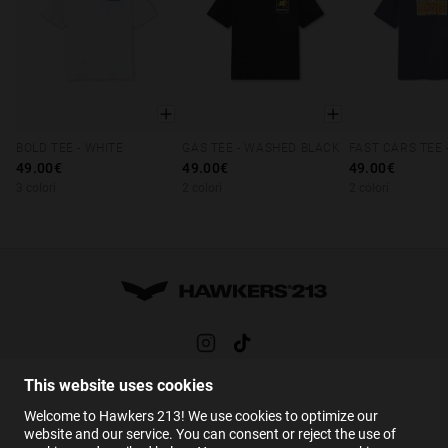
BOLD TEE - WHITE
GAS TEE - WASHED BLACK
XS
S
M
L
XL
XS
S
M
L
XL
XS
S
M
49.00€
49.00€
49.00€
3 colori
2 colori
2 colori
This website uses cookies
AIUTO
Welcome to Hawkers 213! We use cookies to optimize our
FAQs
website and our service. You can consent or reject the use of