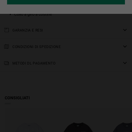
Lavaggio enzimatico per aumentare la morbidezza e ridurre al
minimo il restringimento
Collo a giro a costine
GARANZIA E RESI
Tutti i nostri prodotti hanno una
garanzia di tre anni
.
Consulta tutti i dettagli nella nostra sezione sui
CONDIZIONI DI SPEDIZIONE
resi
o nelle
FAQ
.
Spedizione Standard
: Ricevilo entro 2-4 giorni lavorativi. Segui il
tuo ordine in tempo reale.
METODI DL PAGAMENTO
Gratis a partire da 150€.
CONSIGLIATI