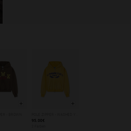
PER - BROWN
POLE ZIPPER - WASHED YELLOW
M
L
XL
XS
S
M
L
XL
95.00€
2 Farben