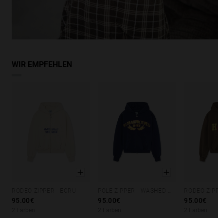
WIR EMPFEHLEN
RODEO ZIPPER - ECRU
POLE ZIPPER - WASHED NAVY
RODEO ZIP
XS
S
M
L
XL
XS
S
M
L
XL
XS
S
95.00€
95.00€
95.00€
2 Farben
2 Farben
2 Farben