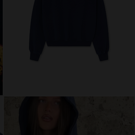
 website uses cookies
es are small text files that can be used by websites to make a user's experienc
ent.
w states that we can store cookies on your device if they are strictly necessary 