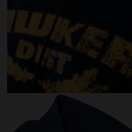
This
Cooki
effici
The la