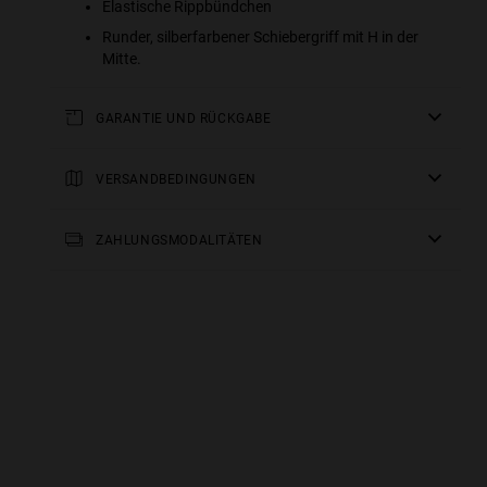
Elastische Rippbündchen
Runder, silberfarbener Schiebergriff mit H in der
Mitte.
GARANTIE UND RÜCKGABE
Für alle unsere Produkte gilt eine
dreijährige Garantie
.
Alle Einzelheiten finden Sie in unserem Abschnitt über
VERSANDBEDINGUNGEN
Rückgaben
oder in den
FAQs
.
Standardlieferung
: Bitte rechnen Sie mit einer Lieferzeit
von 2-4 Arbeitstagen. Verfolgen Sie Ihre Bestellung in
ZAHLUNGSMODALITÄTEN
Echtzeit.
Kostenloser Versand ab 150 €.
e more
for