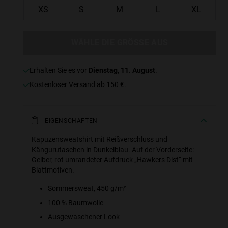
XS
S
M
L
XL
WÄHLE DIE GRÖSSE AUS
erhalten Sie es vor
Dienstag, 11. August
.
Kostenloser Versand ab 150 €.
EIGENSCHAFTEN
Kapuzensweatshirt mit Reißverschluss und
Kängurutaschen in Dunkelblau. Auf der Vorderseite:
Gelber, rot umrandeter Aufdruck „Hawkers Dist“ mit
Blattmotiven.
Sommersweat, 450 g/m²
100 % Baumwolle
Ausgewaschener Look