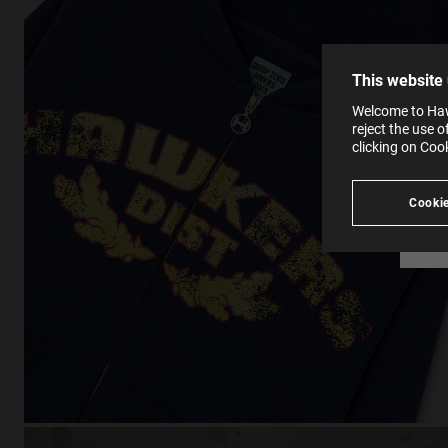
the op
This 
that 
You c
This website
websi
SE
Learn
Welcome to Haw
in our
reject the use 
Ind
Pleas
clicking on Coo
see
Cookie