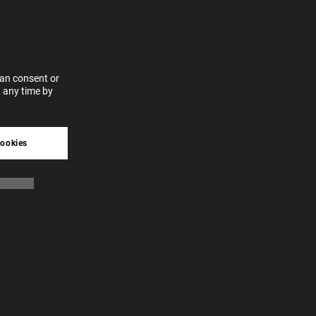
vices
 our
 data
can consent or
 any time by
tive
cookies