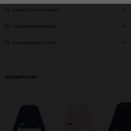
GARANTIE UND RÜCKGABE
Für alle unsere Produkte gilt eine
dreijährige Garantie
.
Alle Einzelheiten finden Sie in unserem Abschnitt über
VERSANDBEDINGUNGEN
Rückgaben
oder in den
FAQs
.
Standardlieferung
: Bitte rechnen Sie mit einer Lieferzeit von 2-4
Arbeitstagen. Verfolgen Sie Ihre Bestellung in Echtzeit.
ZAHLUNGSMODALITÄTEN
Kostenloser Versand ab 150 €.
WIR EMPFEHLEN