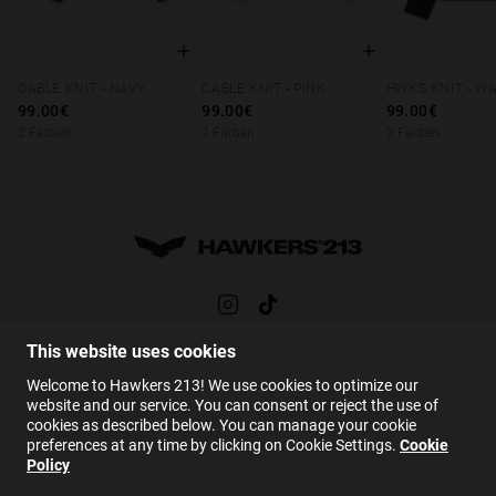
CABLE KNIT - NAVY
CABLE KNIT - PINK
XS
S
M
L
XL
XS
S
M
L
XL
XS
S
M
99.00€
99.00€
99.00€
2 Farben
2 Farben
2 Farben
This website uses cookies
HILFE
Welcome to Hawkers 213! We use cookies to optimize our
FAQs
website and our service. You can consent or reject the use of
cookies as described below. You can manage your cookie
Kontakt
preferences at any time by clicking on Cookie Settings.
Cookie
Policy
DE