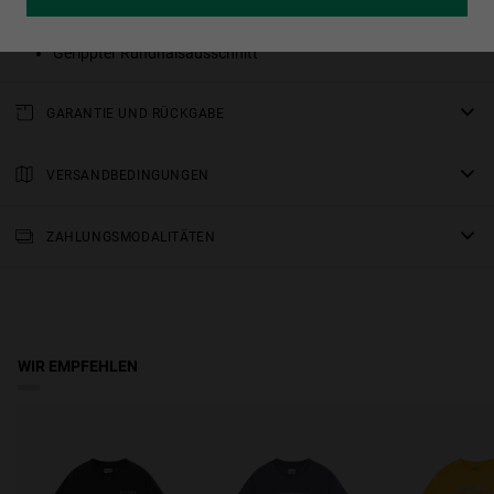
Ausgewaschener Look
Gerippter Rundhalsausschnitt
GARANTIE UND RÜCKGABE
Für alle unsere Produkte gilt eine
dreijährige Garantie
.
Alle Einzelheiten finden Sie in unserem Abschnitt über
VERSANDBEDINGUNGEN
Rückgaben
oder in den
FAQs
.
Standardlieferung
: Bitte rechnen Sie mit einer Lieferzeit von 2-4
Arbeitstagen. Verfolgen Sie Ihre Bestellung in Echtzeit.
ZAHLUNGSMODALITÄTEN
Kostenloser Versand ab 150 €.
WIR EMPFEHLEN