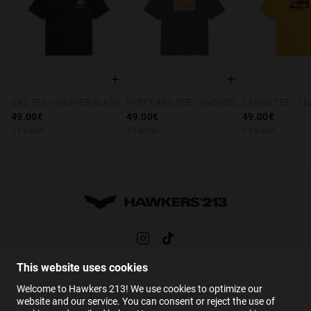
GAS TEE - WASHED BLACK
FAST CARS TEE - WASHED NAVY
CARGO TEE - Y
XS
S
M
L
XL
XS
S
M
L
XL
XS
S
M
49.00€
49.00€
49.00€
2 Farben
2 Farben
3 Farben
This website uses cookies
HILFE
Welcome to Hawkers 213! We use cookies to optimize our
FAQs
website and our service. You can consent or reject the use of