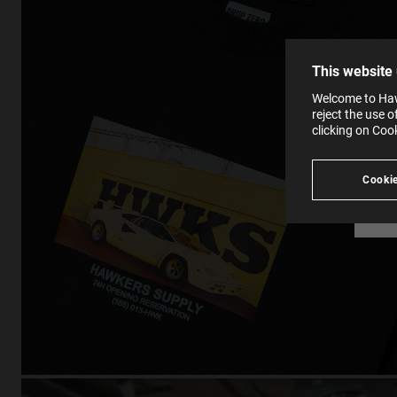
the op
This 
that 
You c
This website
websi
SE
Learn
Welcome to Haw
in our
reject the use 
Ind
Pleas
clicking on Coo
see
Cookie