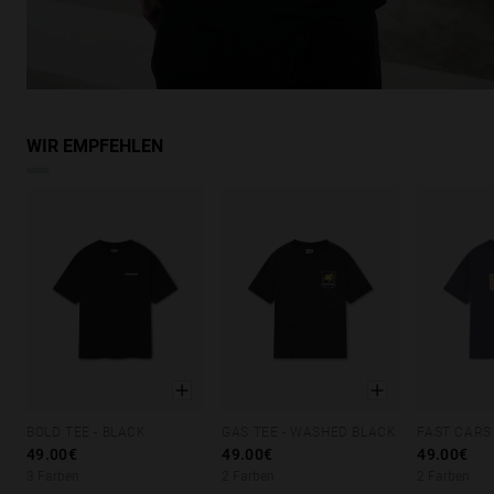
WIR EMPFEHLEN
BOLD TEE - BLACK
GAS TEE - WASHED BLACK
XS
S
M
L
XL
XS
S
M
L
XL
XS
S
49.00€
49.00€
49.00€
3 Farben
2 Farben
2 Farben