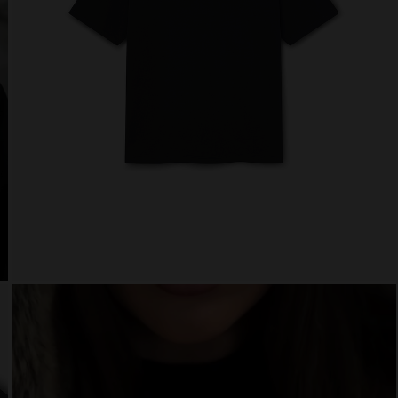
 website uses cookies
es are small text files that can be used by websites to make a user's experienc
ent.
w states that we can store cookies on your device if they are strictly necessary 