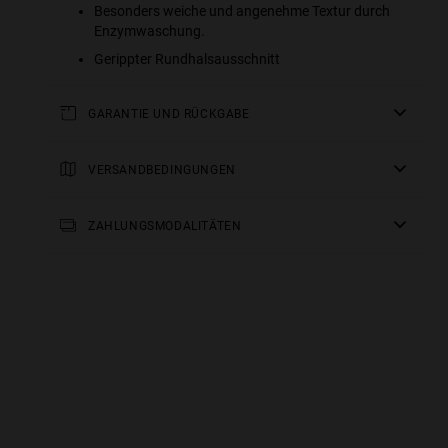
Besonders weiche und angenehme Textur durch
Enzymwaschung.
Gerippter Rundhalsausschnitt
GARANTIE UND RÜCKGABE
Für alle unsere Produkte gilt eine
dreijährige Garantie
.
Alle Einzelheiten finden Sie in unserem Abschnitt über
VERSANDBEDINGUNGEN
Rückgaben
oder in den
FAQs
.
Standardlieferung
: Bitte rechnen Sie mit einer Lieferzeit
von 2-4 Arbeitstagen. Verfolgen Sie Ihre Bestellung in
ZAHLUNGSMODALITÄTEN
Echtzeit.
Kostenloser Versand ab 150 €.
e more
for