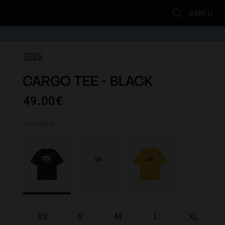
CART (
)
TEES
CARGO TEE - BLACK
49.00€
3 FARBEN
XS
S
M
L
XL