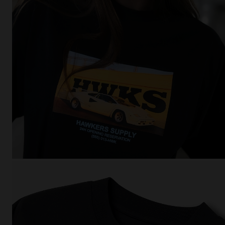
This
Cooki
effici
The la