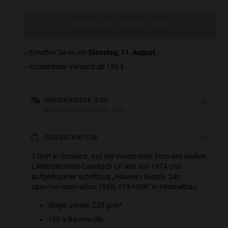
WÄHLE DIE GRÖSSE AUS
erhalten Sie es vor
Dienstag, 11. August
.
Kostenloser Versand ab 150 €.
+
GRÖSSENGUIDE (CM)
Model (Dame): Größe S - 1,7m.
EIGENSCHAFTEN
T-Shirt in Schwarz. Auf der Vorderseite: Foto des weißen
LAMBORGHINI Countach LP 400 von 1974 und
aufgedruckter Schriftzug „Hawkers Supply. 24h
open/no reservation. (555) 013-HWK“ in Himmelblau.
Single-Jersey, 220 g/m²
100 % Baumwolle