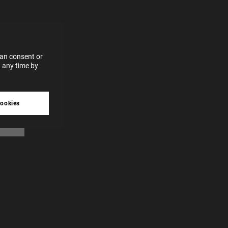
vices
 our
 data
can consent or
 any time by
tive
cookies