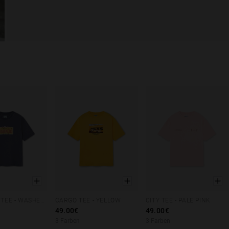
FAST CARS TEE - WASHED NAVY
CARGO TEE - YELLOW
CITY TEE - PALE PINK
M
L
XL
XS
S
M
L
XL
XS
S
M
L
XL
49.00€
49.00€
3 Farben
3 Farben