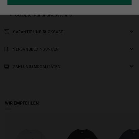
Besonders weich und formstabil durch Enzymwaschung
Gerippter Rundhalsausschnitt
GARANTIE UND RÜCKGABE
Für alle unsere Produkte gilt eine
dreijährige Garantie
.
Alle Einzelheiten finden Sie in unserem Abschnitt über
VERSANDBEDINGUNGEN
Rückgaben
oder in den
FAQs
.
Standardlieferung
: Bitte rechnen Sie mit einer Lieferzeit von 2-4
Arbeitstagen. Verfolgen Sie Ihre Bestellung in Echtzeit.
ZAHLUNGSMODALITÄTEN
Kostenloser Versand ab 150 €.
WIR EMPFEHLEN