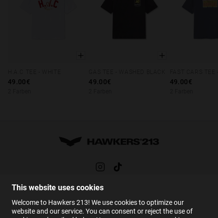
H.A.C TEE - WHITE
GAS TEE - WASHED BLACK
XS
S
M
L
XL
XS
S
M
L
XL
XS
S
M
49.00€
49.00€
49.00€
2 Farben
2 Farben
2 Farben
This website uses cookies
HILFE
Welcome to Hawkers 213! We use cookies to optimize our
FAQs
website and our service. You can consent or reject the use of