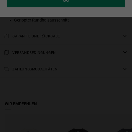
GO
100 % Baumwolle
Besonders weich und formstabil durch Enzymwaschung
Gerippter Rundhalsausschnitt
GARANTIE UND RÜCKGABE
Für alle unsere Produkte gilt eine
dreijährige Garantie
.
Alle Einzelheiten finden Sie in unserem Abschnitt über
VERSANDBEDINGUNGEN
Rückgaben
oder in den
FAQs
.
Standardlieferung
: Bitte rechnen Sie mit einer Lieferzeit von 2-4
Arbeitstagen. Verfolgen Sie Ihre Bestellung in Echtzeit.
ZAHLUNGSMODALITÄTEN
Kostenloser Versand ab 150 €.
WIR EMPFEHLEN