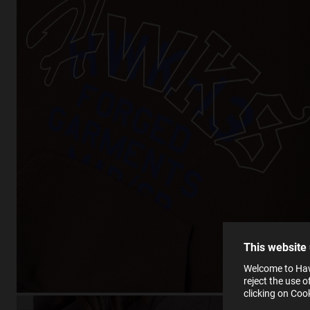
This
Cooki
effici
The la
the op
This 
that 
You c
This website
websi
SE
Learn
Welcome to Haw
in our
reject the use 
Ind
Pleas
clicking on Coo
see