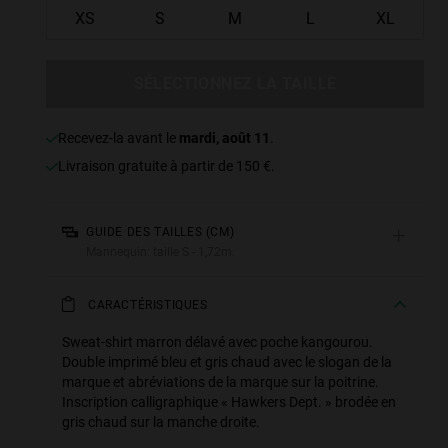
XS
S
M
L
XL
SÉLECTIONNEZ LA TAILLE
Recevez-la avant le
mardi, août 11
.
Livraison gratuite à partir de 150 €.
+
GUIDE DES TAILLES (CM)
Mannequin: taille S - 1,72m.
CARACTÉRISTIQUES
Sweat-shirt marron délavé avec poche kangourou.
Double imprimé bleu et gris chaud avec le slogan de la
marque et abréviations de la marque sur la poitrine.
Inscription calligraphique « Hawkers Dept. » brodée en
gris chaud sur la manche droite.