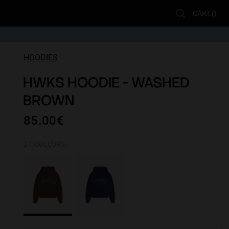
CART (
)
HOODIES
HWKS HOODIE - WASHED
BROWN
85.00€
2 COULEURS