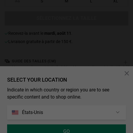
XS
S
M
L
XL
SÉLECTIONNEZ LA TAILLE
Recevez-la avant le
mardi, août 11
.
Livraison gratuite à partir de 150 €.
+
GUIDE DES TAILLES (CM)
Mannequin (homme): taille S - 1,86m. Mannequin (femme): taille XS - 1,72m
SELECT YOUR LOCATION
CARACTÉRISTIQUES
Indicate in which country or region you are to see
Jeans baggy fit gris et marron. Patch à bords effilochés avec les
specific content and to shop online.
lettres H.W.K. brodées et inscription délavée « Grace Granted since
MMXIII » à l’arrière dans des tons assortis.
États-Unis
Denim 14–16 oz
100 % coton.
GO