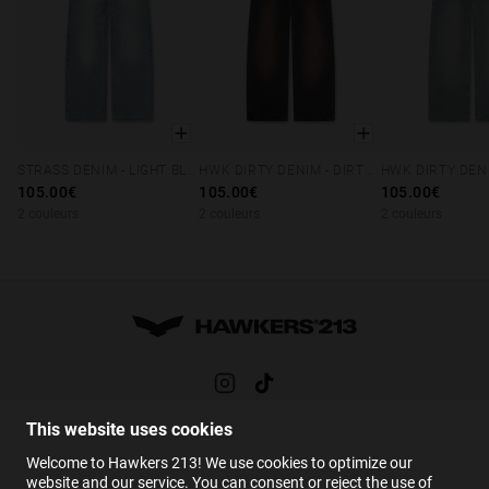
STRASS DENIM - LIGHT BLUE
HWK DIRTY DENIM - DIRTY BROWN
XS
S
M
L
XL
XS
S
M
L
XL
XS
S
M
105.00€
105.00€
105.00€
2 couleurs
2 couleurs
2 couleurs
This website uses cookies
AIDE
Welcome to Hawkers 213! We use cookies to optimize our
FAQs
website and our service. You can consent or reject the use of