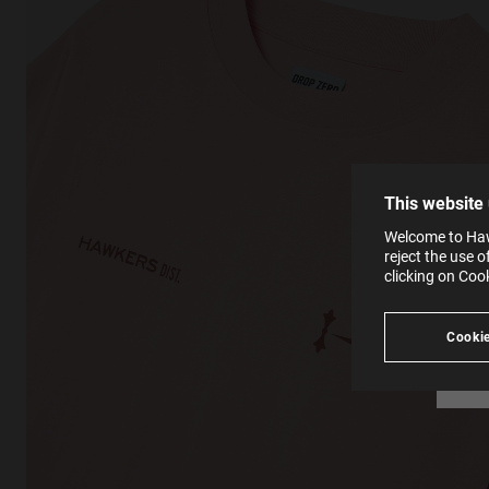
This
Cooki
effici
The la
the op
This 
that 
You c
This website
websi
SE
Learn
Welcome to Haw
in our
reject the use 
Ind
Pleas
clicking on Coo
see
Cookie