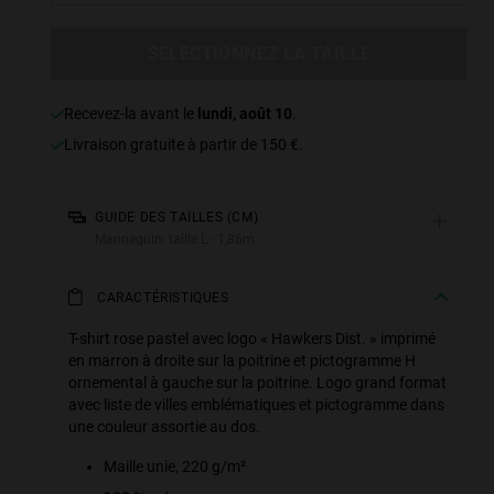
SÉLECTIONNEZ LA TAILLE
Recevez-la avant le
lundi, août 10
.
Livraison gratuite à partir de 150 €.
+
GUIDE DES TAILLES (CM)
Mannequin: taille L - 1,86m.
CARACTÉRISTIQUES
T-shirt rose pastel avec logo « Hawkers Dist. » imprimé
en marron à droite sur la poitrine et pictogramme H
ornemental à gauche sur la poitrine. Logo grand format
avec liste de villes emblématiques et pictogramme dans
une couleur assortie au dos.
Maille unie, 220 g/m²