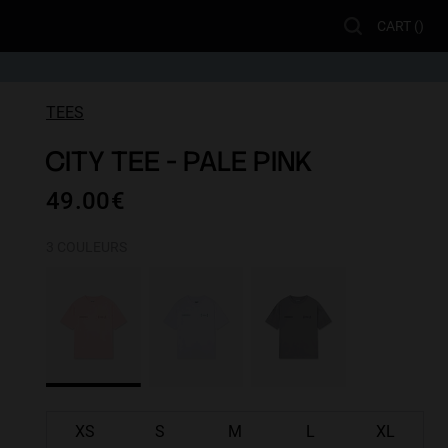
CART (
)
TEES
CITY TEE - PALE PINK
49.00€
3 COULEURS
XS
S
M
L
XL