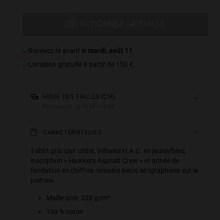
SÉLECTIONNEZ LA TAILLE
Recevez-la avant le
mardi, août 11
.
Livraison gratuite à partir de 150 €.
+
GUIDE DES TAILLES (CM)
Mannequin: taille M - 1,89m.
CARACTÉRISTIQUES
T-shirt gris clair chiné. Initiales H.A.C. en jaune/bleu,
inscription « Hawkers Asphalt Crew » et année de
fondation en chiffres romains bleus sérigraphiées sur la
poitrine.
Maille unie, 220 g/m²
100 % coton