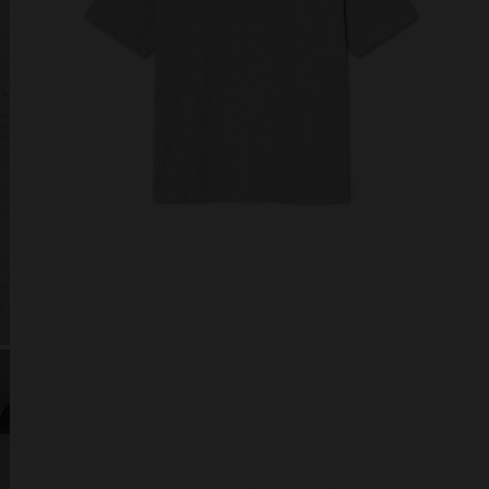
 website uses cookies
es are small text files that can be used by websites to make a user's experienc
ent.
w states that we can store cookies on your device if they are strictly necessary 