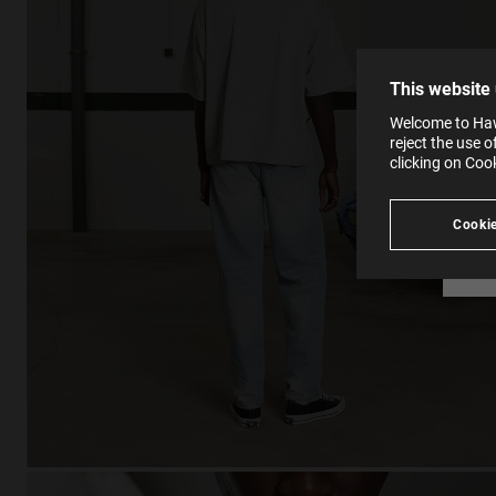
the op
This 
that 
You c
This website
websi
SE
Learn
Welcome to Haw
in our
reject the use 
Ind
Pleas
clicking on Coo
see
Cookie