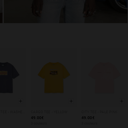
FAST CARS TEE - WASHED NAVY
CARGO TEE - YELLOW
CITY TEE - PALE PINK
M
L
XL
XS
S
M
L
XL
XS
S
M
L
XL
49.00€
49.00€
3 couleurs
3 couleurs