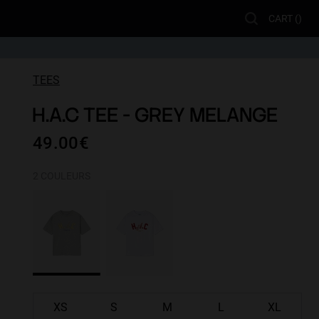
CART (
)
TEES
H.A.C TEE - GREY MELANGE
49.00€
2 COULEURS
XS
S
M
L
XL