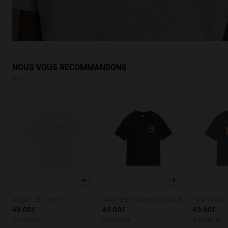
NOUS VOUS RECOMMANDONS
BOLD TEE - WHITE
GAS TEE - WASHED BLACK
XS
S
M
L
XL
XS
S
M
L
XL
XS
S
49.00€
49.00€
49.00€
3 couleurs
2 couleurs
2 couleurs