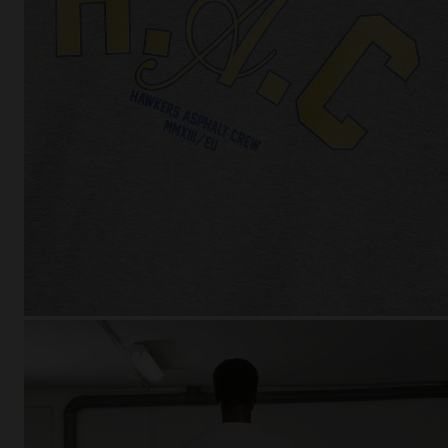
This
Cooki
effici
The la